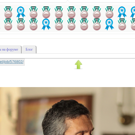
 на форуме
Блог
ttel/job/576802/