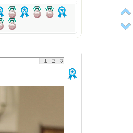
+1
+2
+3