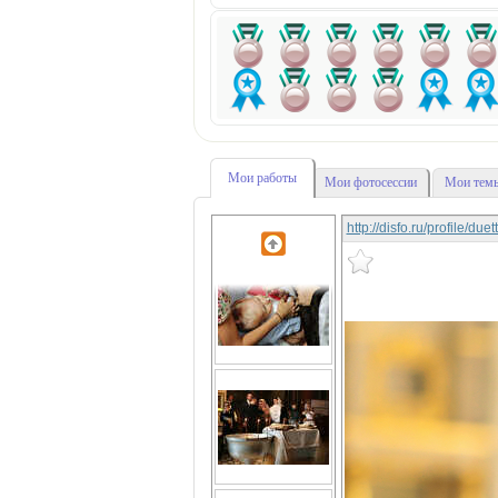
Мои работы
Мои фотосессии
Мои темы
http://disfo.ru/profile/due