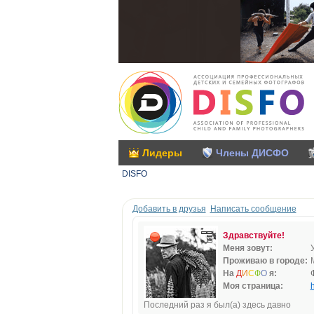
Лидеры
Члены ДИСФО
DISFO
Добавить в друзья
Написать сообщение
Здравствуйте!
Меня зовут:
Проживаю в городе:
На
Д
И
С
Ф
О
я:
Моя страница:
h
Последний раз я был(а) здесь давно