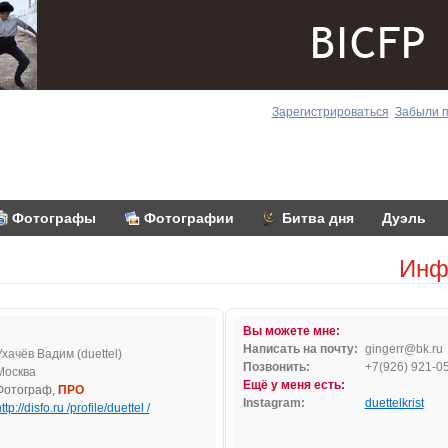
Зарегистрироваться
Забыли 
Фотографы
Фотографии
Битва дня
Дуэль
Инф
Вы можете мне:
Написать на почту:
ginge
rr
@bk.r
u
Ухачёв Вадим (duettel)
Позвонить:
+7(926) 921-0
Москва
Ещё у меня есть:
Фотограф,
ПРО
Instagram:
duettelkrist
ttp://disfo.ru /profile/duettel /