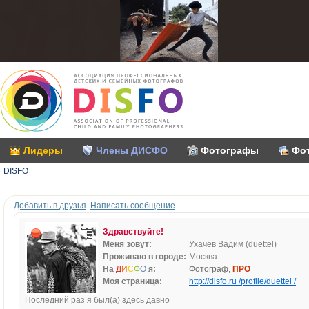
Лидеры
Члены ДИСФО
Фотографы
Фо
DISFO
Добавить в друзья
Написать сообщение
Здравствуйте!
Меня зовут:
Ухачёв Вадим (duettel)
Проживаю в городе:
Москва
На
Д
И
С
Ф
О
я:
Фотограф,
ПРО
Моя страница:
http://disfo.ru /profile/duettel /
Последний раз я был(а) здесь давно