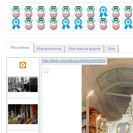
Мои работы
Мои фотосессии
Мои темы на форуме
Блог
http://disfo.ru/profile/duettel/job/583850/