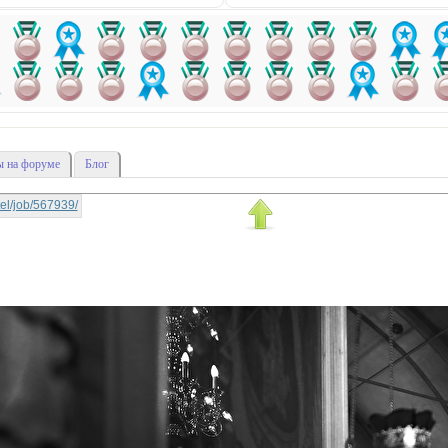
 на форуме
Блог
ttel/job/567939/