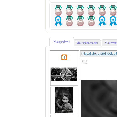
Мои работы
Мои фотосессии
Мои темы
http://disfo.ru/profile/due