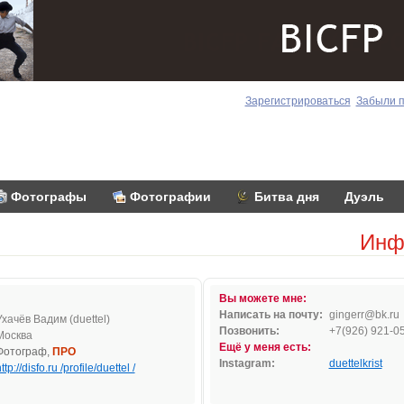
Зарегистрироваться
Забыли 
Фотографы
Фотографии
Битва дня
Дуэль
Инф
Вы можете мне:
Написать на почту:
gin
gerr
@bk.r
u
Ухачёв Вадим (duettel)
Позвонить:
+7(926) 921-0
Москва
Ещё у меня есть:
Фотограф,
ПРО
Instagram:
duettelkrist
ttp://disfo.ru /profile/duettel /