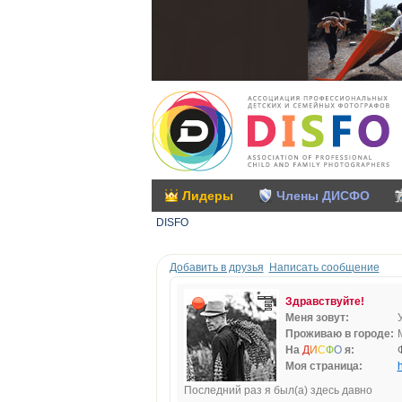
Лидеры
Члены ДИСФО
DISFO
Добавить в друзья
Написать сообщение
Здравствуйте!
Меня зовут:
Проживаю в городе:
На
Д
И
С
Ф
О
я:
Моя страница:
h
Последний раз я был(а) здесь давно