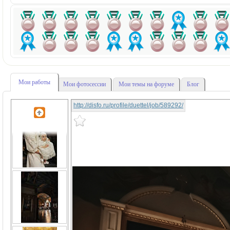
Мои работы
Мои фотосессии
Мои темы на форуме
Блог
http://disfo.ru/profile/duettel/job/589292/