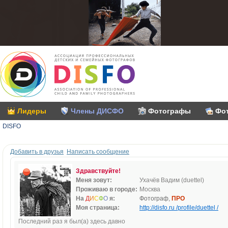
Лидеры
Члены ДИСФО
Фотографы
Фо
DISFO
Добавить в друзья
Написать сообщение
Здравствуйте!
Меня зовут:
Ухачёв Вадим (duettel)
Проживаю в городе:
Москва
На
Д
И
С
Ф
О
я:
Фотограф,
ПРО
Моя страница:
http://disfo.ru /profile/duettel /
Последний раз я был(а) здесь давно