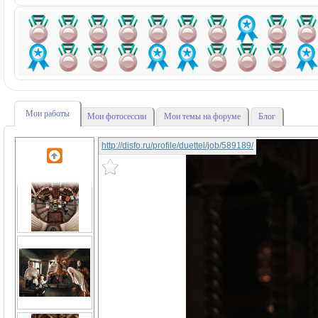
Мои работы
Мои фотосессии
Мои темы на форуме
Блог
http://disfo.ru/profile/duettel/job/589189/