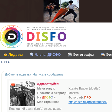
Лидеры
Члены ДИСФО
Фотографы
Фо
DISFO
Добавить в друзья
Написать сообщение
Здравствуйте!
Меня зовут:
Ухачёв Вадим (duettel)
Проживаю в городе:
Москва
На
Д
И
С
Ф
О
я:
Фотограф,
ПРО
Моя страница:
http://disfo.ru /profile/duettel /
Последний раз я был(а) здесь давно