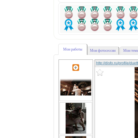
Мои работы
Мои фотосессии
Мои темы
http://disfo.ru/profile/due