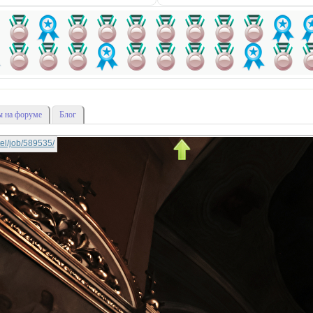
 на форуме
Блог
ttel/job/589535/