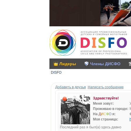
Лидеры
Члены ДИСФО
DISFO
Добавить в друзья
Написать сообщение
Здравствуйте!
Меня зовут:
Проживаю в городе:
На
Д
И
С
Ф
О
я:
Моя страница:
h
Последний раз я был(а) здесь давно