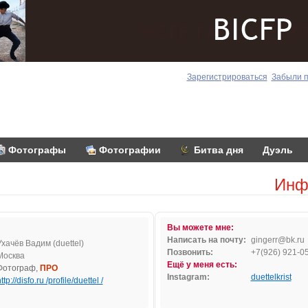
Зарегистрироваться
Забыли 
Фотографы
Фотографии
Битва дня
Дуэль
Инф
Вы можете мне:
Написать на почту:
gi
nger
r
@b
k.ru
Ухачёв Вадим (duettel)
Позвонить:
+7(926) 921-0
Москва
Ещё у меня есть:
Фотограф,
ПРО
Instagram:
duettelkrist
ttp://disfo.ru /profile/duettel /