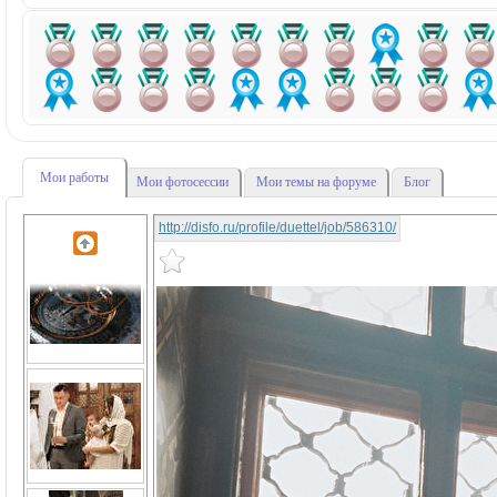
Мои работы
Мои фотосессии
Мои темы на форуме
Блог
http://disfo.ru/profile/duettel/job/586310/