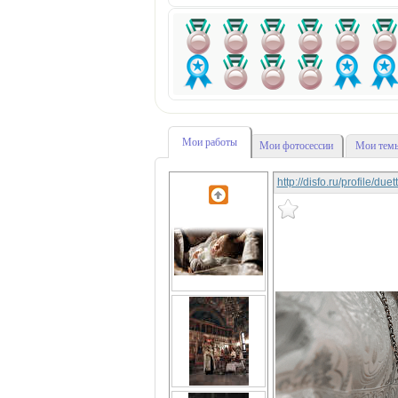
Мои работы
Мои фотосессии
Мои темы
http://disfo.ru/profile/due