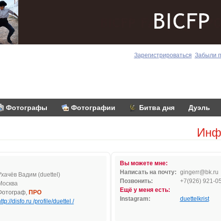
Зарегистрироваться
Забыли 
Фотографы
Фотографии
Битва дня
Дуэль
Инф
Вы можете мне:
Написать на почту:
g
i
nge
rr@bk
.ru
Ухачёв Вадим (duettel)
Позвонить:
+7(926) 921-0
Москва
Ещё у меня есть:
Фотограф,
ПРО
Instagram:
duettelkrist
ttp://disfo.ru /profile/duettel /