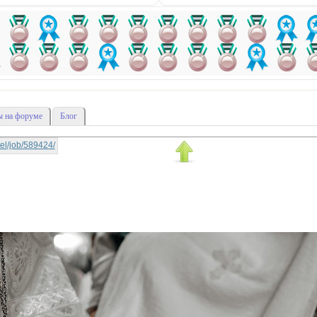
 на форуме
Блог
ttel/job/589424/