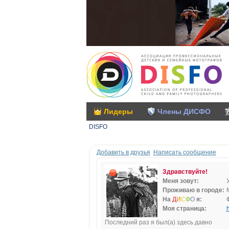
Лидеры
Члены ДИСФО
DISFO
Добавить в друзья
Написать сообщение
Здравствуйте!
Меня зовут:
Проживаю в городе:
На
Д
И
С
Ф
О
я:
Моя страница:
h
Последний раз я был(а) здесь давно