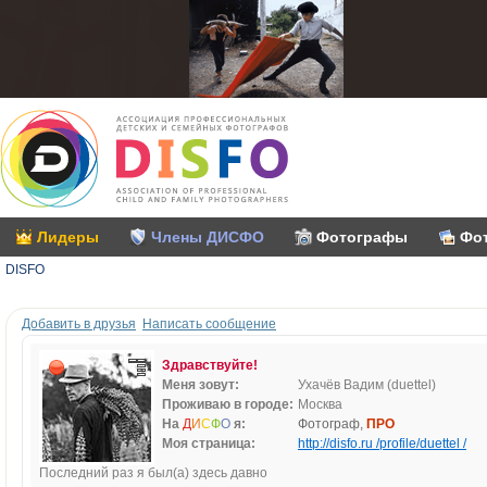
Лидеры
Члены ДИСФО
Фотографы
Фо
DISFO
Добавить в друзья
Написать сообщение
Здравствуйте!
Меня зовут:
Ухачёв Вадим (duettel)
Проживаю в городе:
Москва
На
Д
И
С
Ф
О
я:
Фотограф,
ПРО
Моя страница:
http://disfo.ru /profile/duettel /
Последний раз я был(а) здесь давно