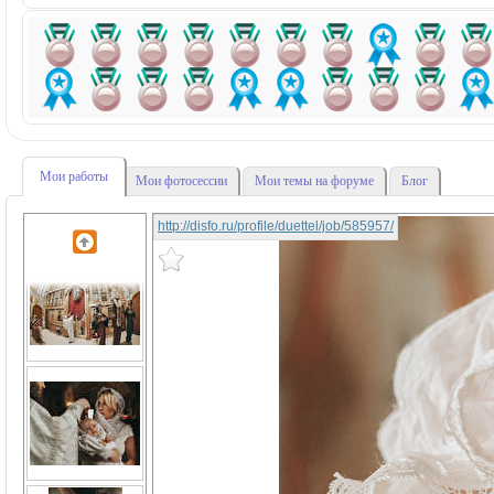
Мои работы
Мои фотосессии
Мои темы на форуме
Блог
http://disfo.ru/profile/duettel/job/585957/