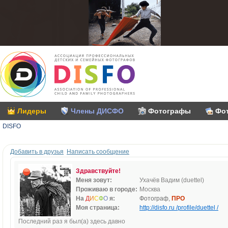
Лидеры
Члены ДИСФО
Фотографы
Фо
DISFO
Добавить в друзья
Написать сообщение
Здравствуйте!
Меня зовут:
Ухачёв Вадим (duettel)
Проживаю в городе:
Москва
На
Д
И
С
Ф
О
я:
Фотограф,
ПРО
Моя страница:
http://disfo.ru /profile/duettel /
Последний раз я был(а) здесь давно