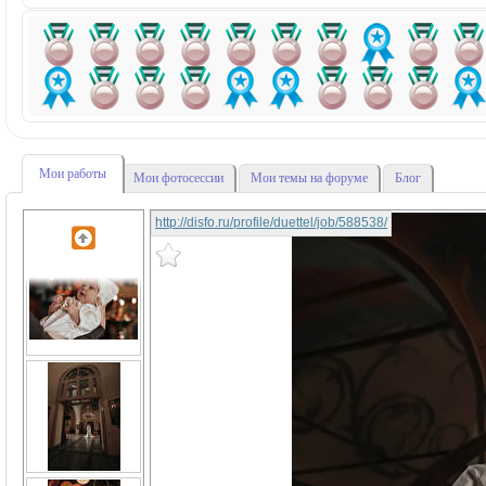
Мои работы
Мои фотосессии
Мои темы на форуме
Блог
http://disfo.ru/profile/duettel/job/588538/