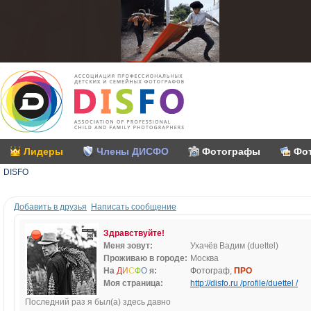
Лидеры
Члены ДИСФО
Фотографы
Фо
DISFO
Добавить в друзья
Написать сообщение
Здравствуйте!
Меня зовут:
Ухачёв Вадим (duettel)
Проживаю в городе:
Москва
На
Д
И
С
Ф
О
я:
Фотограф,
ПРО
Моя страница:
http://disfo.ru /profile/duettel /
Последний раз я был(а) здесь давно