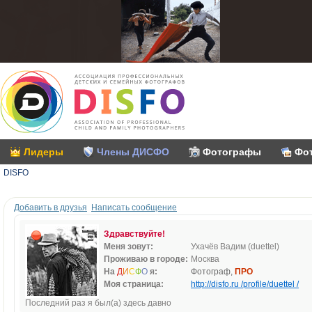
Лидеры
Члены ДИСФО
Фотографы
Фо
DISFO
Добавить в друзья
Написать сообщение
Здравствуйте!
Меня зовут:
Ухачёв Вадим (duettel)
Проживаю в городе:
Москва
На
Д
И
С
Ф
О
я:
Фотограф,
ПРО
Моя страница:
http://disfo.ru /profile/duettel /
Последний раз я был(а) здесь давно