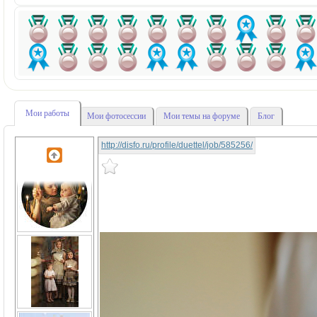
Мои работы
Мои фотосессии
Мои темы на форуме
Блог
http://disfo.ru/profile/duettel/job/585256/