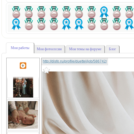
Мои работы
Мои фотосессии
Мои темы на форуме
Блог
http://disfo.ru/profile/duettel/job/586742/