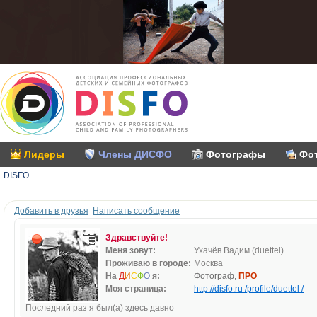
Лидеры
Члены ДИСФО
Фотографы
Фо
DISFO
Добавить в друзья
Написать сообщение
Здравствуйте!
Меня зовут:
Ухачёв Вадим (duettel)
Проживаю в городе:
Москва
На
Д
И
С
Ф
О
я:
Фотограф,
ПРО
Моя страница:
http://disfo.ru /profile/duettel /
Последний раз я был(а) здесь давно