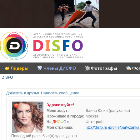
Лидеры
Члены ДИСФО
Фотографы
Фо
DISFO
Добавить в друзья
Написать сообщение
Здравствуйте!
Меня зовут:
Дайла Юлия (partyzanka)
Проживаю в городе:
Москва
На
Д
И
С
Ф
О
я:
Фотограф
Моя страница:
http://disfo.ru /profile/partyzanka 
Последний раз я был(а) здесь давно