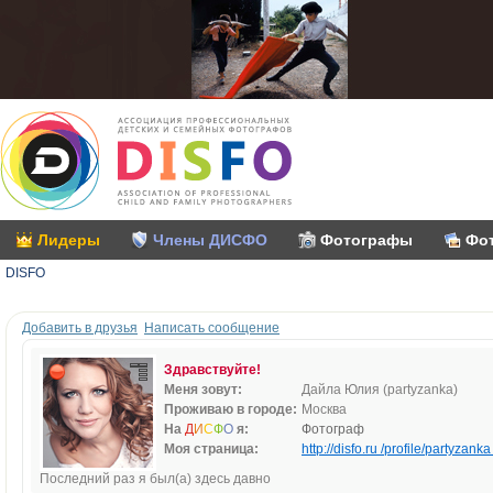
Лидеры
Члены ДИСФО
Фотографы
Фо
DISFO
Добавить в друзья
Написать сообщение
Здравствуйте!
Меня зовут:
Дайла Юлия (partyzanka)
Проживаю в городе:
Москва
На
Д
И
С
Ф
О
я:
Фотограф
Моя страница:
http://disfo.ru /profile/partyzanka 
Последний раз я был(а) здесь давно