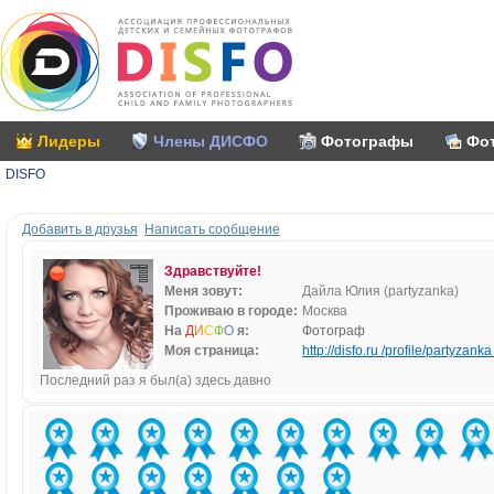
Лидеры
Члены ДИСФО
Фотографы
Фо
DISFO
Добавить в друзья
Написать сообщение
Здравствуйте!
Меня зовут:
Дайла Юлия (partyzanka)
Проживаю в городе:
Москва
На
Д
И
С
Ф
О
я:
Фотограф
Моя страница:
http://disfo.ru /profile/partyzanka 
Последний раз я был(а) здесь давно