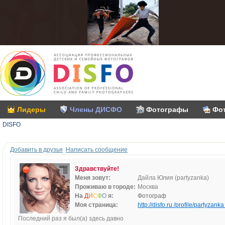
Лидеры
Члены ДИСФО
Фотографы
Фо
DISFO
Добавить в друзья
Написать сообщение
Здравствуйте!
Меня зовут:
Дайла Юлия (partyzanka)
Проживаю в городе:
Москва
На
Д
И
С
Ф
О
я:
Фотограф
Моя страница:
http://disfo.ru /profile/partyzanka 
Последний раз я был(а) здесь давно