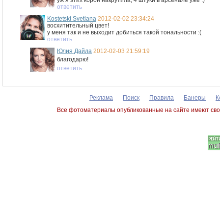
уж я этих корон накрутила, 4 штуки в арсенале уже :)
ответить
Kostetski Svetlana
2012-02-02 23:34:24
восхитительный цвет!
у меня так и не выходит добиться такой тональности :(
ответить
Юлия Дайла
2012-02-03 21:59:19
благодарю!
ответить
Реклама
Поиск
Правила
Банеры
К
Все фотоматериалы опубликованные на сайте имеют сво