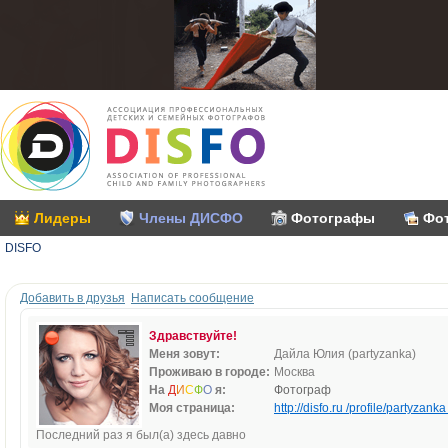
Лидеры
Члены ДИСФО
Фотографы
Фо
DISFO
Добавить в друзья
Написать сообщение
Здравствуйте!
Меня зовут:
Дайла Юлия (partyzanka)
Проживаю в городе:
Москва
На
Д
И
С
Ф
О
я:
Фотограф
Моя страница:
http://disfo.ru /profile/partyzanka 
Последний раз я был(а) здесь давно