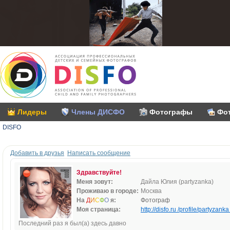
Лидеры
Члены ДИСФО
Фотографы
Фо
DISFO
Добавить в друзья
Написать сообщение
Здравствуйте!
Меня зовут:
Дайла Юлия (partyzanka)
Проживаю в городе:
Москва
На
Д
И
С
Ф
О
я:
Фотограф
Моя страница:
http://disfo.ru /profile/partyzanka 
Последний раз я был(а) здесь давно