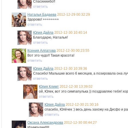
Спасиииибо!!
ответить
Наталья Бадаева
2012-12-29 00:32:29
Здорово! ++++++++
ответить
Юлия Дайла
2012-12-30 10:40:14
Благодарю, Наталья!
ответить
Ксения Алпатова
2012-12-30 00:23:55
Вот это чудо!! Такая красота!
ответить
Юлия Дайла
2012-12-30 10:39:36
Спасибо! Малышке всего 6 месяцев, а позировала она луч
ответить
Юлия Климт
2012-12-30 13:39:02
ой, Юлек, вот это симпапулька )) поздравляю тебя! хо
ответить
Юлия Дайла
2012-12-30 21:30:16
спасибо, Юлёчек :) весь день захожу на Дисфо и ра
ответить
Оксана Александрова
2012-12-30 00:44:27
Изумрудик!!!!!