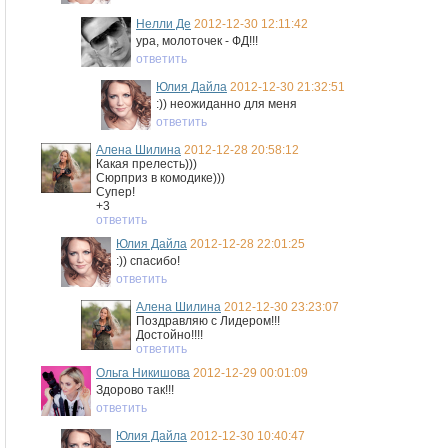
Нелли Де
2012-12-30 12:11:42
ура, молоточек - ФД!!!
ответить
Юлия Дайла
2012-12-30 21:32:51
:)) неожиданно для меня
ответить
Алена Шилина
2012-12-28 20:58:12
Какая прелесть)))
Сюрприз в комодике)))
Супер!
+3
ответить
Юлия Дайла
2012-12-28 22:01:25
:)) спасибо!
ответить
Алена Шилина
2012-12-30 23:23:07
Поздравляю с Лидером!!!
Достойно!!!!
ответить
Ольга Никишова
2012-12-29 00:01:09
Здорово так!!!
ответить
Юлия Дайла
2012-12-30 10:40:47