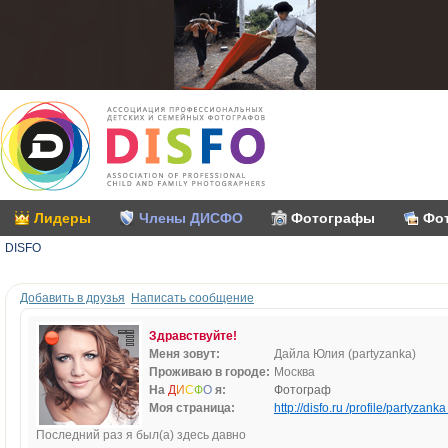
Лидеры
Члены ДИСФО
Фотографы
Фо
DISFO
Добавить в друзья
Написать сообщение
Здравствуйте!
Меня зовут:
Дайла Юлия (partyzanka)
Проживаю в городе:
Москва
На
Д
И
С
Ф
О
я:
Фотограф
Моя страница:
http://disfo.ru /profile/partyzanka 
Последний раз я был(а) здесь давно