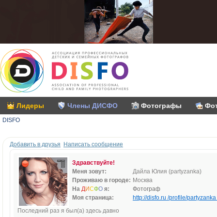
Лидеры
Члены ДИСФО
Фотографы
Фо
DISFO
Добавить в друзья
Написать сообщение
Здравствуйте!
Меня зовут:
Дайла Юлия (partyzanka)
Проживаю в городе:
Москва
На
Д
И
С
Ф
О
я:
Фотограф
Моя страница:
http://disfo.ru /profile/partyzanka 
Последний раз я был(а) здесь давно