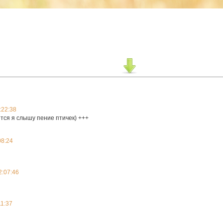
:22:38
ется я слышу пение птичек) +++
08:24
2:07:46
11:37