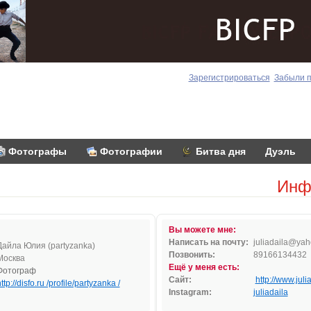
Зарегистрироваться
Забыли 
Фотографы
Фотографии
Битва дня
Дуэль
Инф
Вы можете мне:
Написать на почту:
j
ul
iada
il
a
@yah
Дайла Юлия (partyzanka)
Позвонить:
89166134432
Москва
Ещё у меня есть:
Фотограф
Сайт:
http://www.juli
ttp://disfo.ru /profile/partyzanka /
Instagram:
juliadaila