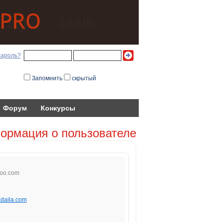
пароль?
Запомнить
скрытый
Форум
Конкурсы
ормация о пользователе
o
o.c
om
adaila.com