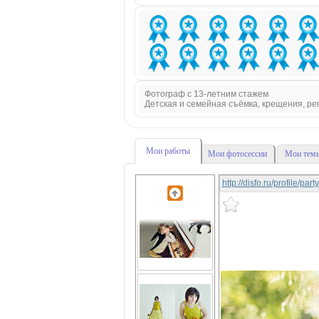
Фотограф с 13-летним стажем
Детская и семейная съёмка, крещения, р
Мои работы
Мои фотосессии
Мои темы
http://disfo.ru/profile/pa