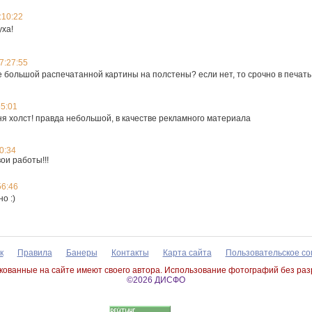
:10:22
уха!
7:27:55
е большой распечатанной картины на полстены? если нет, то срочно в печать
55:01
одня холст! правда небольшой, в качестве рекламного материала
0:34
ои работы!!!
56:46
о :)
к
Правила
Банеры
Контакты
Карта сайта
Пользовательское с
ованные на сайте имеют своего автора. Использование фотографий без ра
©2026 ДИСФО