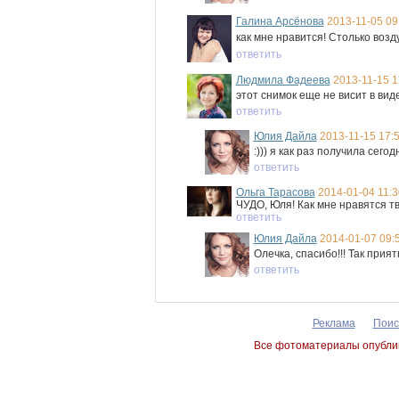
Галина Арсёнова
2013-11-05 09
как мне нравится! Столько возд
ответить
Людмила Фадеева
2013-11-15 1
этот снимок еще не висит в вид
ответить
Юлия Дайла
2013-11-15 17:
:))) я как раз получила сег
ответить
Ольга Тарасова
2014-01-04 11:3
ЧУДО, Юля! Как мне нравятся тв
ответить
Юлия Дайла
2014-01-07 09:
Олечка, спасибо!!! Так приятн
ответить
Реклама
Поис
Все фотоматериалы опублик