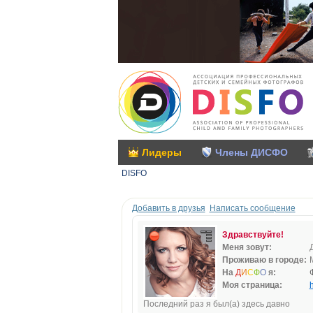
Лидеры
Члены ДИСФО
DISFO
Добавить в друзья
Написать сообщение
Здравствуйте!
Меня зовут:
Проживаю в городе:
На
Д
И
С
Ф
О
я:
Моя страница:
h
Последний раз я был(а) здесь давно