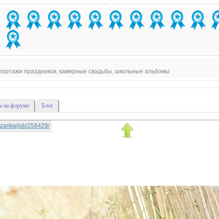
епортажи праздников, камерные свадьбы, школьные альбомы
 на форуме
Блог
rtyzanka/job/258429/