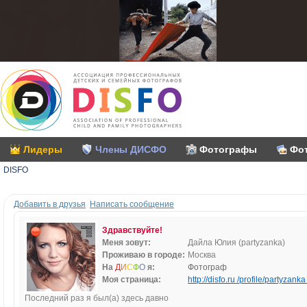
Лидеры
Члены ДИСФО
Фотографы
Фо
DISFO
Добавить в друзья
Написать сообщение
Здравствуйте!
Меня зовут:
Дайла Юлия (partyzanka)
Проживаю в городе:
Москва
На
Д
И
С
Ф
О
я:
Фотограф
Моя страница:
http://disfo.ru /profile/partyzanka 
Последний раз я был(а) здесь давно