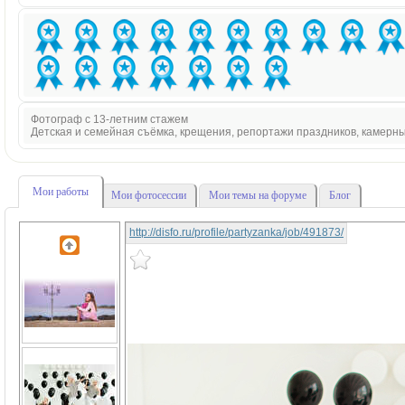
Фотограф с 13-летним стажем
Детская и семейная съёмка, крещения, репортажи праздников, камерн
Мои работы
Мои фотосессии
Мои темы на форуме
Блог
http://disfo.ru/profile/partyzanka/job/491873/