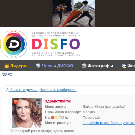
Лидеры
Члены ДИСФО
Фотографы
Фо
DISFO
Добавить в друзья
Написать сообщение
Здравствуйте!
Меня зовут:
Дайла Юлия (partyzanka)
Проживаю в городе:
Москва
На
Д
И
С
Ф
О
я:
Фотограф
Моя страница:
http://disfo.ru /profile/partyzanka 
Последний раз я был(а) здесь давно