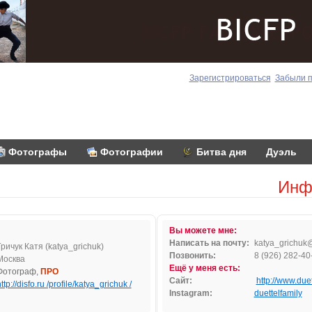
Зарегистрироваться
Забыли 
Фотографы
Фотографии
Битва дня
Дуэль
Инф
Вы можете мне:
Написать на почту:
katy
a_gri
chuk
Гричук Катя (katya_grichuk)
Позвонить:
8 (926) 282-40
Москва
Ещё у меня есть:
Фотограф,
ПРО
Сайт:
http://www.duet
ttp://disfo.ru /profile/katya_grichuk /
Instagram:
duettelfamily