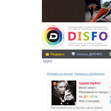
Лидеры
Члены ДИСФО
DISFO
Добавить в друзья
Написать сообщение
Здравствуйте!
Меня зовут:
Проживаю в городе:
На
Д
И
С
Ф
О
я:
Моя страница:
h
Последний раз я был(а) здесь давно