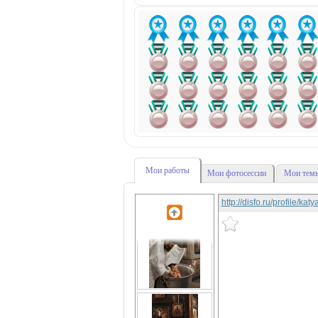
Мои работы
Мои фотосессии
Мои темы
http://disfo.ru/profile/ka