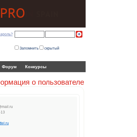
пароль?
Запомнить
скрытый
Форум
Конкурсы
ормация о пользователе
@
mail.
ru
-13
tel.ru