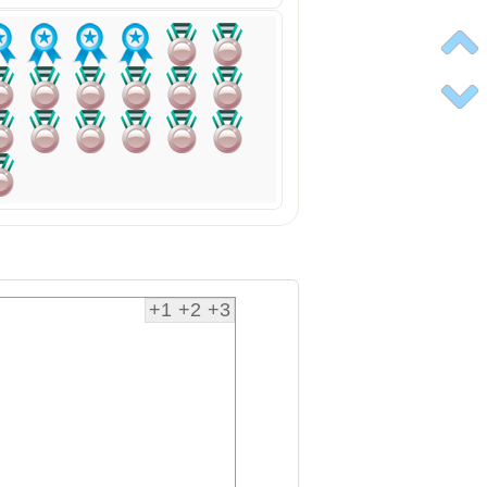
+1
+2
+3