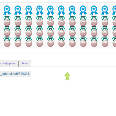
 на форуме
Блог
tya_grichuk/job/589391/