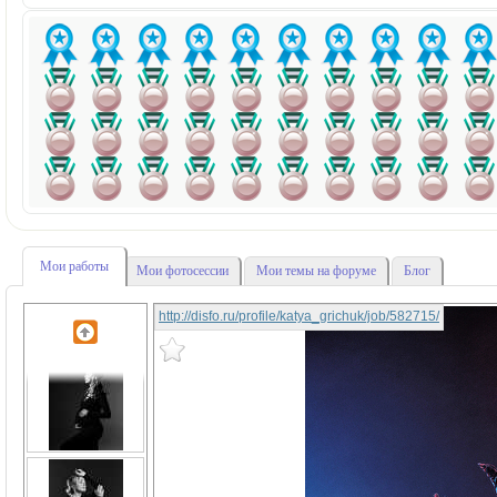
Мои работы
Мои фотосессии
Мои темы на форуме
Блог
http://disfo.ru/profile/katya_grichuk/job/582715/