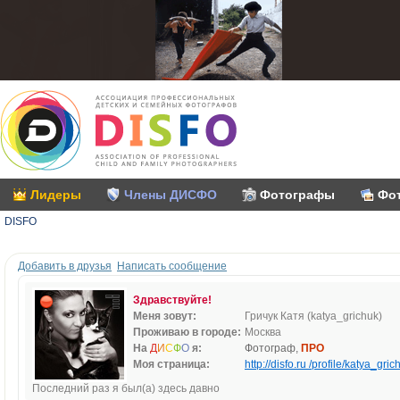
Лидеры
Члены ДИСФО
Фотографы
Фо
DISFO
Добавить в друзья
Написать сообщение
Здравствуйте!
Меня зовут:
Гричук Катя (katya_grichuk)
Проживаю в городе:
Москва
На
Д
И
С
Ф
О
я:
Фотограф,
ПРО
Моя страница:
http://disfo.ru /profile/katya_gric
Последний раз я был(а) здесь давно