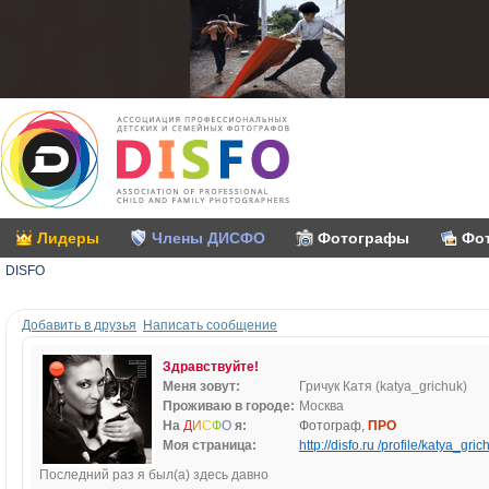
Лидеры
Члены ДИСФО
Фотографы
Фо
DISFO
Добавить в друзья
Написать сообщение
Здравствуйте!
Меня зовут:
Гричук Катя (katya_grichuk)
Проживаю в городе:
Москва
На
Д
И
С
Ф
О
я:
Фотограф,
ПРО
Моя страница:
http://disfo.ru /profile/katya_gric
Последний раз я был(а) здесь давно