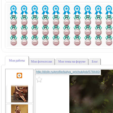
Мои работы
Мои фотосессии
Мои темы на форуме
Блог
http://disfo.ru/profile/katya_grichuk/job/578440/