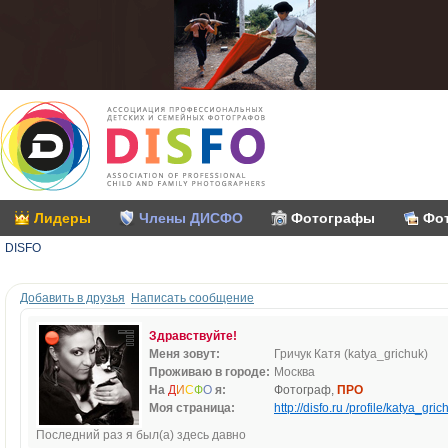
Лидеры
Члены ДИСФО
Фотографы
Фо
DISFO
Добавить в друзья
Написать сообщение
Здравствуйте!
Меня зовут:
Гричук Катя (katya_grichuk)
Проживаю в городе:
Москва
На
Д
И
С
Ф
О
я:
Фотограф,
ПРО
Моя страница:
http://disfo.ru /profile/katya_gric
Последний раз я был(а) здесь давно