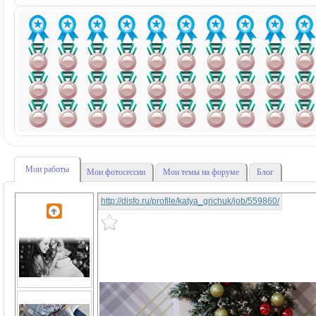
Мои работы
Мои фотосессии
Мои темы на форуме
Блог
http://disfo.ru/profile/katya_grichuk/job/559860/