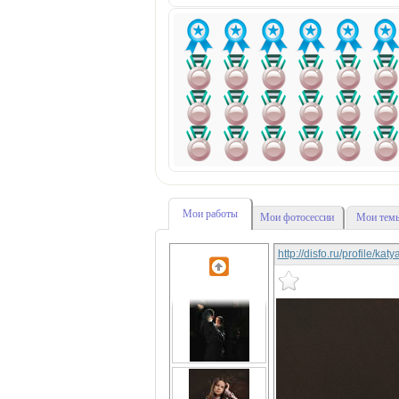
Мои работы
Мои фотосессии
Мои темы
http://disfo.ru/profile/ka