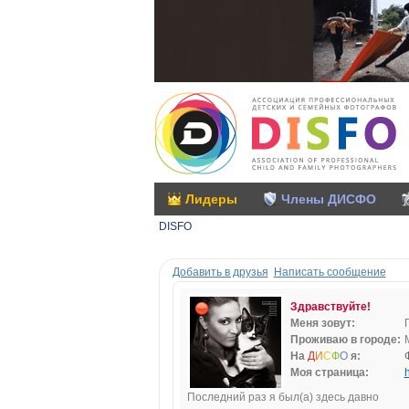
Лидеры
Члены ДИСФО
DISFO
Добавить в друзья
Написать сообщение
Здравствуйте!
Меня зовут:
Проживаю в городе:
На
Д
И
С
Ф
О
я:
Моя страница:
h
Последний раз я был(а) здесь давно