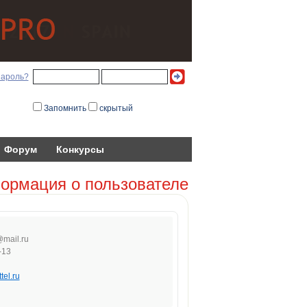
пароль?
Запомнить
скрытый
Форум
Конкурсы
ормация о пользователе
@
mail
.r
u
-13
tel.ru