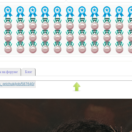
 на форуме
Блог
tya_grichuk/job/587640/