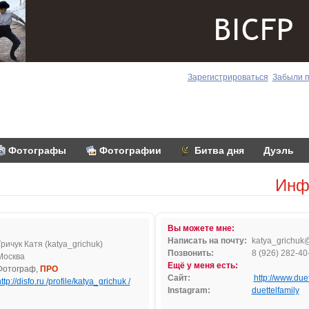
Зарегистрироваться
Забыли 
Фотографы
Фотографии
Битва дня
Дуэль
Инф
Вы можете мне:
Написать на почту:
katya
_gri
c
huk
Гричук Катя (katya_grichuk)
Позвонить:
8 (926) 282-40
Москва
Ещё у меня есть:
Фотограф,
ПРО
Сайт:
http://www.duet
ttp://disfo.ru /profile/katya_grichuk /
Instagram:
duettelfamily