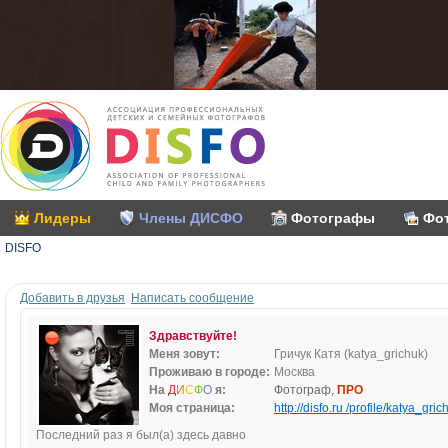
Лидеры
Члены ДИСФО
Фотографы
Фо
DISFO
Добавить в друзья
Написать сообщение
Здравствуйте!
Меня зовут:
Гричук Катя (katya_grichuk)
Проживаю в городе:
Москва
На
Д
И
С
Ф
О
я:
Фотограф,
ПРО
Моя страница:
http://disfo.ru /profile/katya_gric
Последний раз я был(а) здесь давно