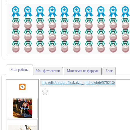
Мои работы
Мои фотосессии
Мои темы на форуме
Блог
http://disfo.ru/profile/katya_grichuk/job/575213/