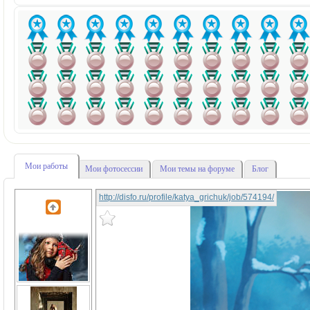
Мои работы
Мои фотосессии
Мои темы на форуме
Блог
http://disfo.ru/profile/katya_grichuk/job/574194/