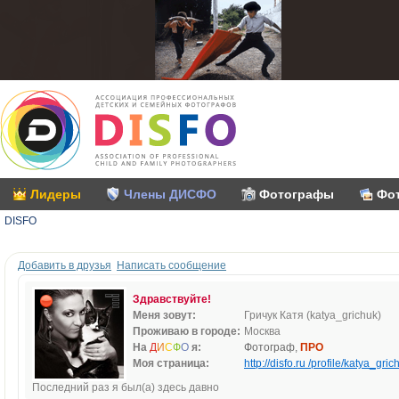
Лидеры
Члены ДИСФО
Фотографы
Фо
DISFO
Добавить в друзья
Написать сообщение
Здравствуйте!
Меня зовут:
Гричук Катя (katya_grichuk)
Проживаю в городе:
Москва
На
Д
И
С
Ф
О
я:
Фотограф,
ПРО
Моя страница:
http://disfo.ru /profile/katya_gric
Последний раз я был(а) здесь давно