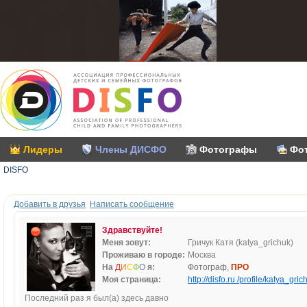
Лидеры
Члены ДИСФО
Фотографы
Фо
DISFO
Добавить в друзья
Написать сообщение
Здравствуйте!
Меня зовут:
Гричук Катя (katya_grichuk)
Проживаю в городе:
Москва
На
Д
И
С
Ф
О
я:
Фотограф,
ПРО
Моя страница:
http://disfo.ru /profile/katya_gric
Последний раз я был(а) здесь давно