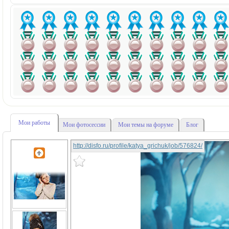
Мои работы
Мои фотосессии
Мои темы на форуме
Блог
http://disfo.ru/profile/katya_grichuk/job/576824/