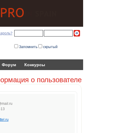
пароль?
Запомнить
скрытый
Форум
Конкурсы
ормация о пользователе
@mai
l.ru
-13
tel.ru