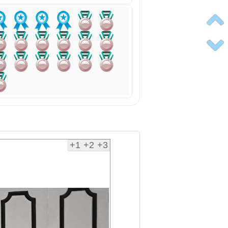
+1
+2
+3