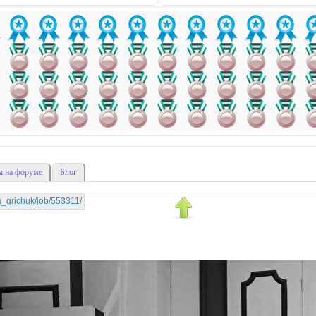
 на форуме
Блог
tya_grichuk/job/553311/