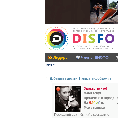
Лидеры
Члены ДИСФО
DISFO
Добавить в друзья
Написать сообщение
Здравствуйте!
Меня зовут:
Проживаю в городе:
На
Д
И
С
Ф
О
я:
Моя страница:
h
Последний раз я был(а) здесь давно