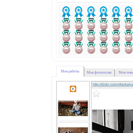
Мои работы
Мои фотосессии
Мои темы
http://disfo.ru/profile/ka