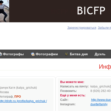
Зарегистрироваться
Забыли 
Фотографы
Фотографии
Битва дня
Дуэль
Инф
Вы можете мне:
Написать на почту:
kat
ya_gr
ichu
k
Гричук Катя (katya_grichuk)
Позвонить:
8 (926) 282-40
Москва
Ещё у меня есть:
Фотограф,
ПРО
Сайт:
http://www.duet
ttp://disfo.ru /profile/katya_grichuk /
Instagram:
duettelfamily