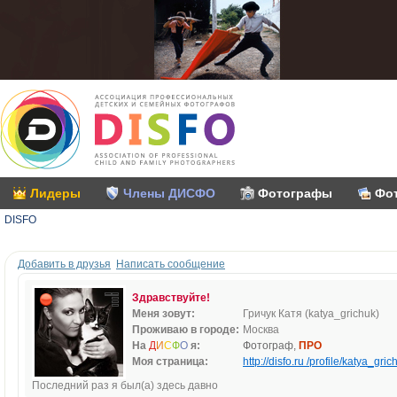
Лидеры
Члены ДИСФО
Фотографы
Фо
DISFO
Добавить в друзья
Написать сообщение
Здравствуйте!
Меня зовут:
Гричук Катя (katya_grichuk)
Проживаю в городе:
Москва
На
Д
И
С
Ф
О
я:
Фотограф,
ПРО
Моя страница:
http://disfo.ru /profile/katya_gric
Последний раз я был(а) здесь давно