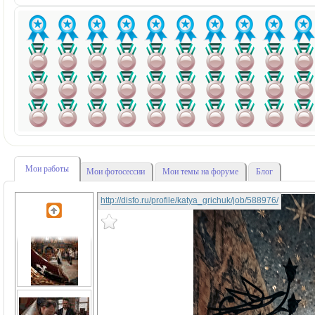
Мои работы
Мои фотосессии
Мои темы на форуме
Блог
http://disfo.ru/profile/katya_grichuk/job/588976/