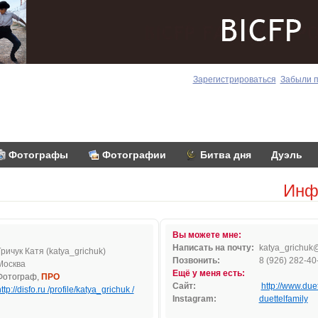
Зарегистрироваться
Забыли 
Фотографы
Фотографии
Битва дня
Дуэль
Инф
Вы можете мне:
Написать на почту:
k
atya
_
gric
h
uk
Гричук Катя (katya_grichuk)
Позвонить:
8 (926) 282-40
Москва
Ещё у меня есть:
Фотограф,
ПРО
Сайт:
http://www.duet
ttp://disfo.ru /profile/katya_grichuk /
Instagram:
duettelfamily