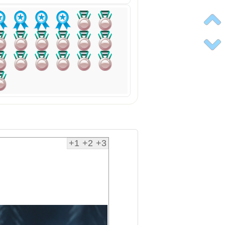
+1
+2
+3