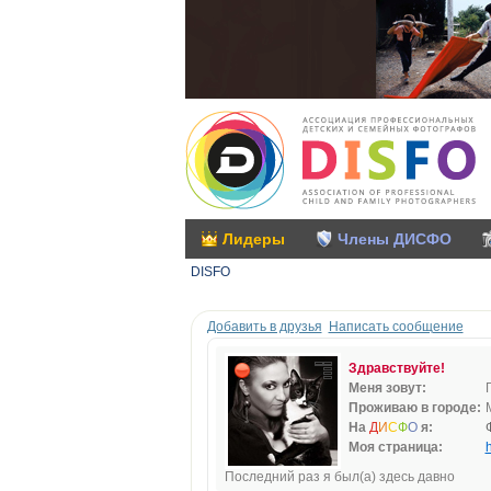
Лидеры
Члены ДИСФО
DISFO
Добавить в друзья
Написать сообщение
Здравствуйте!
Меня зовут:
Проживаю в городе:
На
Д
И
С
Ф
О
я:
Моя страница:
h
Последний раз я был(а) здесь давно