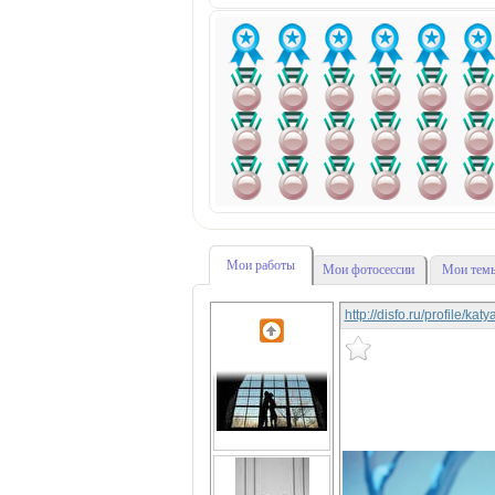
Мои работы
Мои фотосессии
Мои темы
http://disfo.ru/profile/ka