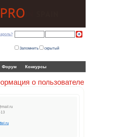
пароль?
Запомнить
скрытый
Форум
Конкурсы
ормация о пользователе
@
ma
il.ru
-13
tel.ru