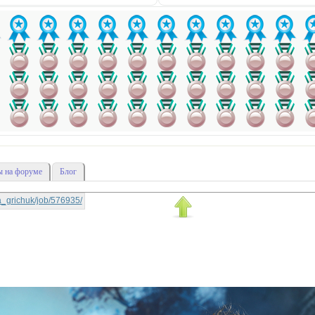
 на форуме
Блог
tya_grichuk/job/576935/