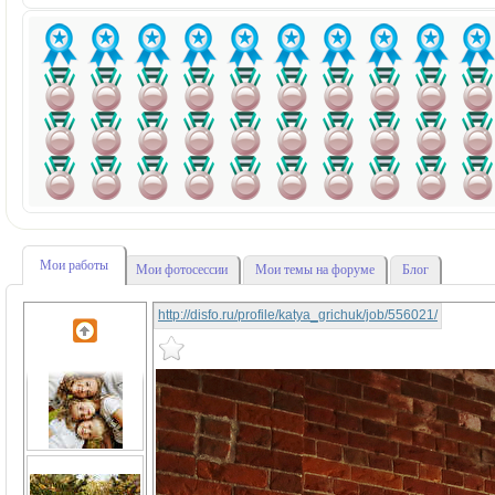
Мои работы
Мои фотосессии
Мои темы на форуме
Блог
http://disfo.ru/profile/katya_grichuk/job/556021/