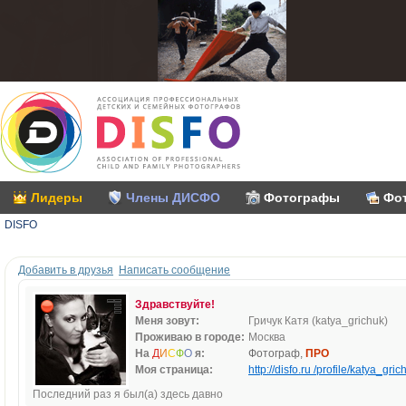
Лидеры
Члены ДИСФО
Фотографы
Фо
DISFO
Добавить в друзья
Написать сообщение
Здравствуйте!
Меня зовут:
Гричук Катя (katya_grichuk)
Проживаю в городе:
Москва
На
Д
И
С
Ф
О
я:
Фотограф,
ПРО
Моя страница:
http://disfo.ru /profile/katya_gric
Последний раз я был(а) здесь давно