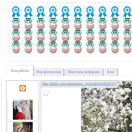
Мои работы
Мои фотосессии
Мои темы на форуме
Блог
http://disfo.ru/profile/katya_grichuk/job/566237/