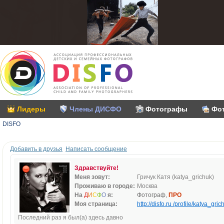
Лидеры
Члены ДИСФО
Фотографы
Фо
DISFO
Добавить в друзья
Написать сообщение
Здравствуйте!
Меня зовут:
Гричук Катя (katya_grichuk)
Проживаю в городе:
Москва
На
Д
И
С
Ф
О
я:
Фотограф,
ПРО
Моя страница:
http://disfo.ru /profile/katya_gric
Последний раз я был(а) здесь давно