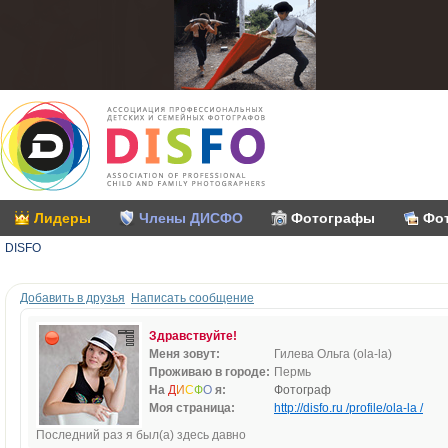
Лидеры
Члены ДИСФО
Фотографы
Фо
DISFO
Добавить в друзья
Написать сообщение
Здравствуйте!
Меня зовут:
Гилева Ольга (ola-la)
Проживаю в городе:
Пермь
На
Д
И
С
Ф
О
я:
Фотограф
Моя страница:
http://disfo.ru /profile/ola-la /
Последний раз я был(а) здесь давно