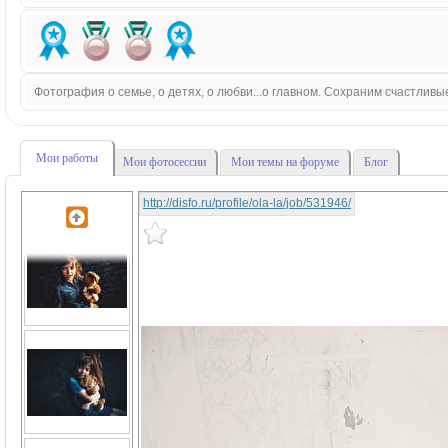
Фотография о семье, о детях, о любви...о главном. Сохраним счастливы
Мои работы
Мои фотосессии
Мои темы на форуме
Блог
http://disfo.ru/profile/ola-la/job/531946/