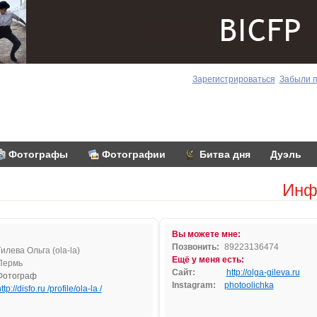
Зарегистрироваться
Забыли 
Фотографы
Фотографии
Битва дня
Дуэль
Инф
Вы можете мне:
Позвонить:
89223136474
Гилева Ольга (ola-la)
Ещё у меня есть:
Пермь
Сайт:
http://olga-gileva.ru
Фотограф
Instagram:
photoolichka
ttp://disfo.ru /profile/ola-la /