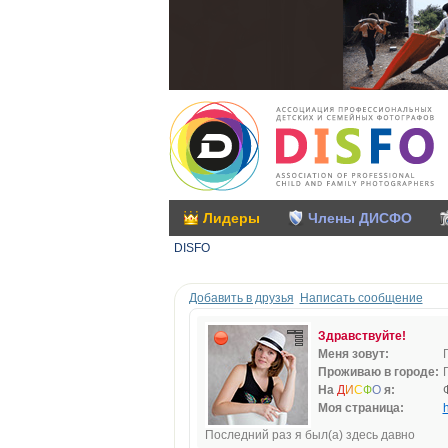
Лидеры
Члены ДИСФО
DISFO
Добавить в друзья
Написать сообщение
Здравствуйте!
Меня зовут:
Проживаю в городе:
На
Д
И
С
Ф
О
я:
Моя страница:
h
Последний раз я был(а) здесь давно