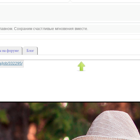
 главном. Сохраним счастливые мгновения вместе.
 на форуме
Блог
-la/job/332295/