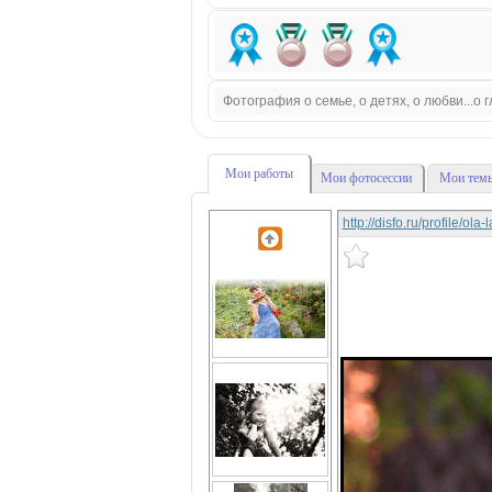
Фотография о семье, о детях, о любви...о
Мои работы
Мои фотосессии
Мои темы
http://disfo.ru/profile/ola