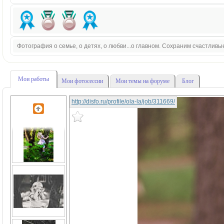
Фотография о семье, о детях, о любви...о главном. Сохраним счастливы
Мои работы
Мои фотосессии
Мои темы на форуме
Блог
http://disfo.ru/profile/ola-la/job/311669/