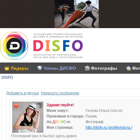
Лидеры
Члены ДИСФО
Фотографы
Фо
DISFO
Добавить в друзья
Написать сообщение
Здравствуйте!
Меня зовут:
Гилева Ольга (ola-la)
Проживаю в городе:
Пермь
На
Д
И
С
Ф
О
я:
Фотограф
Моя страница:
http://disfo.ru /profile/ola-la /
Последний раз я был(а) здесь давно