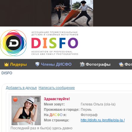
Лидеры
Члены ДИСФО
Фотографы
Фо
DISFO
Добавить в друзья
Написать сообщение
Здравствуйте!
Меня зовут:
Гилева Ольга (ola-la)
Проживаю в городе:
Пермь
На
Д
И
С
Ф
О
я:
Фотограф
Моя страница:
http://disfo.ru /profile/ola-la /
Последний раз я был(а) здесь давно