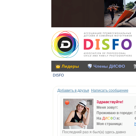
Лидеры
Члены ДИСФО
DISFO
Добавить в друзья
Написать сообщение
Здравствуйте!
Меня зовут:
Проживаю в городе:
На
Д
И
С
Ф
О
я:
Моя страница:
h
Последний раз я был(а) здесь давно