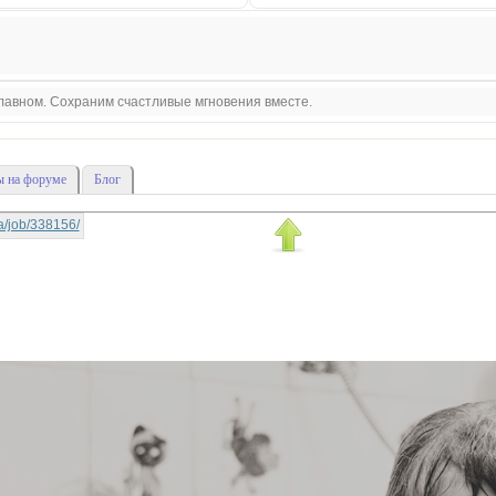
 главном. Сохраним счастливые мгновения вместе.
 на форуме
Блог
-la/job/338156/