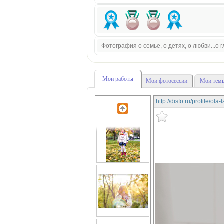
Фотография о семье, о детях, о любви...о
Мои работы
Мои фотосессии
Мои темы
http://disfo.ru/profile/ola