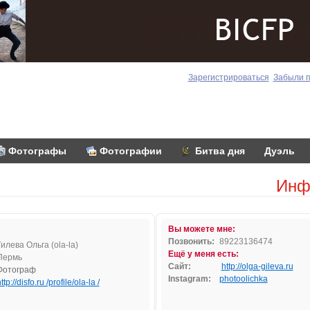
Зарегистрироваться
Забыли 
Фотографы
Фотографии
Битва дня
Дуэль
Инф
Вы можете мне:
Позвонить:
89223136474
Гилева Ольга (ola-la)
Ещё у меня есть:
Пермь
Сайт:
http://olga-gileva.ru
Фотограф
Instagram:
photoolichka
ttp://disfo.ru /profile/ola-la /