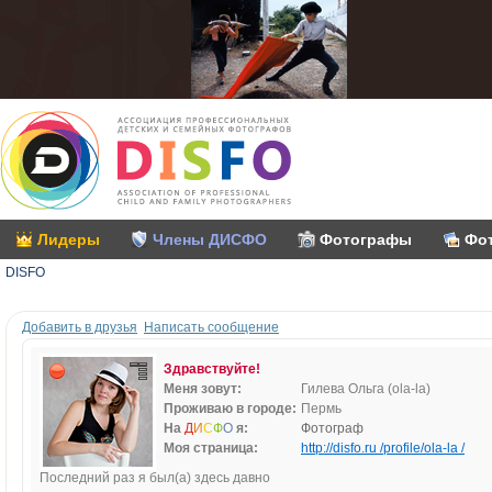
Лидеры
Члены ДИСФО
Фотографы
Фо
DISFO
Добавить в друзья
Написать сообщение
Здравствуйте!
Меня зовут:
Гилева Ольга (ola-la)
Проживаю в городе:
Пермь
На
Д
И
С
Ф
О
я:
Фотограф
Моя страница:
http://disfo.ru /profile/ola-la /
Последний раз я был(а) здесь давно