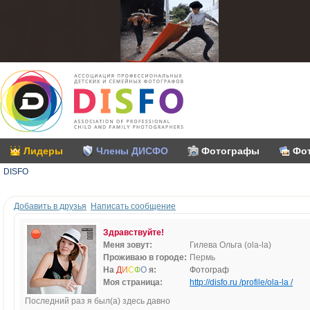
Лидеры
Члены ДИСФО
Фотографы
Фо
DISFO
Добавить в друзья
Написать сообщение
Здравствуйте!
Меня зовут:
Гилева Ольга (ola-la)
Проживаю в городе:
Пермь
На
Д
И
С
Ф
О
я:
Фотограф
Моя страница:
http://disfo.ru /profile/ola-la /
Последний раз я был(а) здесь давно