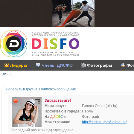
Лидеры
Члены ДИСФО
Фотографы
Фо
DISFO
Добавить в друзья
Написать сообщение
Здравствуйте!
Меня зовут:
Гилева Ольга (ola-la)
Проживаю в городе:
Пермь
На
Д
И
С
Ф
О
я:
Фотограф
Моя страница:
http://disfo.ru /profile/ola-la /
Последний раз я был(а) здесь давно