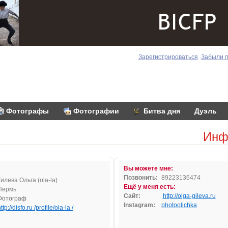
Зарегистрироваться
Забыли 
Фотографы
Фотографии
Битва дня
Дуэль
Инф
Вы можете мне:
Позвонить:
89223136474
Гилева Ольга (ola-la)
Ещё у меня есть:
Пермь
Сайт:
http://olga-gileva.ru
Фотограф
Instagram:
photoolichka
ttp://disfo.ru /profile/ola-la /