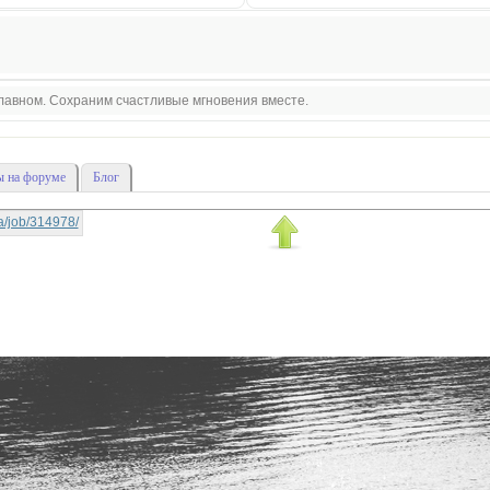
 главном. Сохраним счастливые мгновения вместе.
 на форуме
Блог
-la/job/314978/