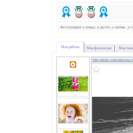
Фотография о семье, о детях, о любви...о
Мои работы
Мои фотосессии
Мои темы
http://disfo.ru/profile/ola