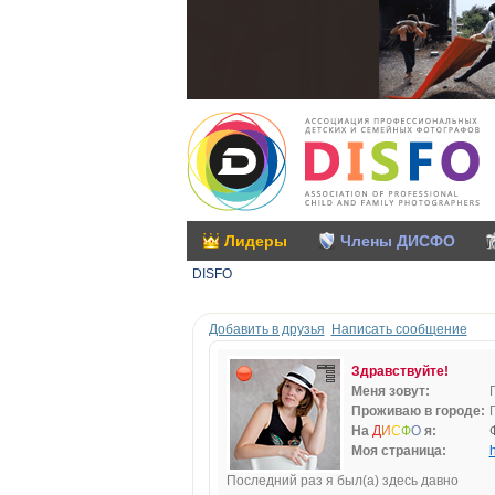
Лидеры
Члены ДИСФО
DISFO
Добавить в друзья
Написать сообщение
Здравствуйте!
Меня зовут:
Проживаю в городе:
На
Д
И
С
Ф
О
я:
Моя страница:
h
Последний раз я был(а) здесь давно