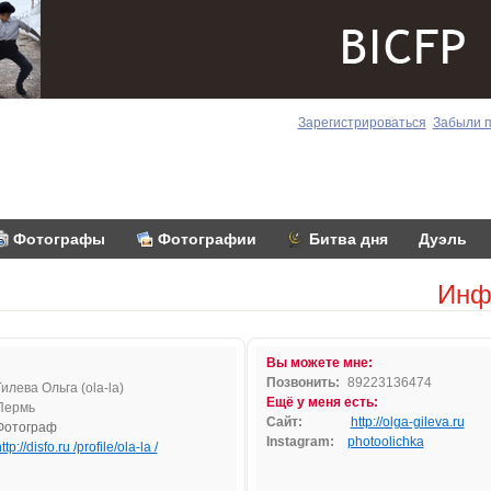
Зарегистрироваться
Забыли 
Фотографы
Фотографии
Битва дня
Дуэль
Инф
Вы можете мне:
Позвонить:
89223136474
Гилева Ольга (ola-la)
Ещё у меня есть:
Пермь
Сайт:
http://olga-gileva.ru
Фотограф
Instagram:
photoolichka
ttp://disfo.ru /profile/ola-la /