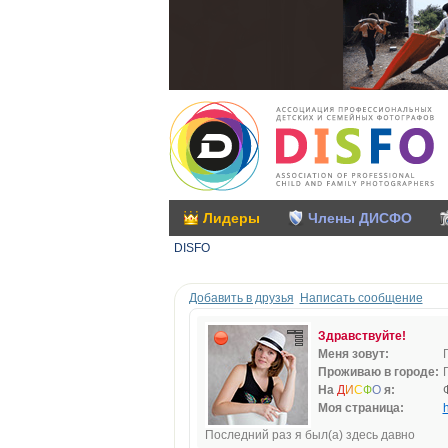
Лидеры
Члены ДИСФО
DISFO
Добавить в друзья
Написать сообщение
Здравствуйте!
Меня зовут:
Проживаю в городе:
На
Д
И
С
Ф
О
я:
Моя страница:
h
Последний раз я был(а) здесь давно