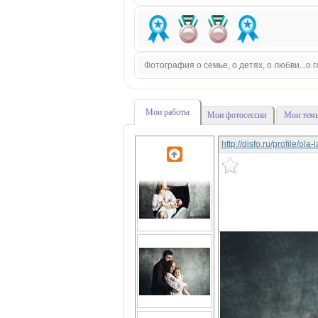
Фотография о семье, о детях, о любви...о
Мои работы
Мои фотосессии
Мои темы
http://disfo.ru/profile/ola