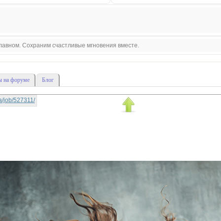
 главном. Сохраним счастливые мгновения вместе.
 на форуме
Блог
-la/job/527311/