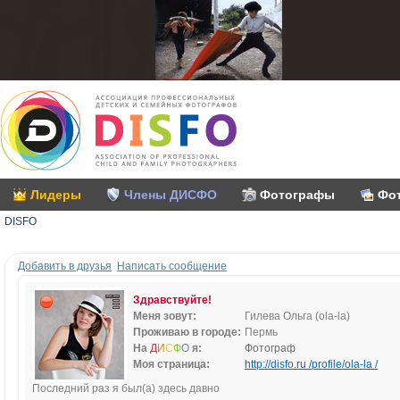
Лидеры
Члены ДИСФО
Фотографы
Фо
DISFO
Добавить в друзья
Написать сообщение
Здравствуйте!
Меня зовут:
Гилева Ольга (ola-la)
Проживаю в городе:
Пермь
На
Д
И
С
Ф
О
я:
Фотограф
Моя страница:
http://disfo.ru /profile/ola-la /
Последний раз я был(а) здесь давно