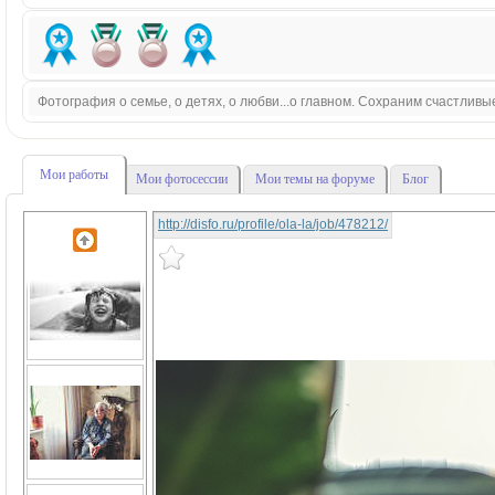
Фотография о семье, о детях, о любви...о главном. Сохраним счастливы
Мои работы
Мои фотосессии
Мои темы на форуме
Блог
http://disfo.ru/profile/ola-la/job/478212/