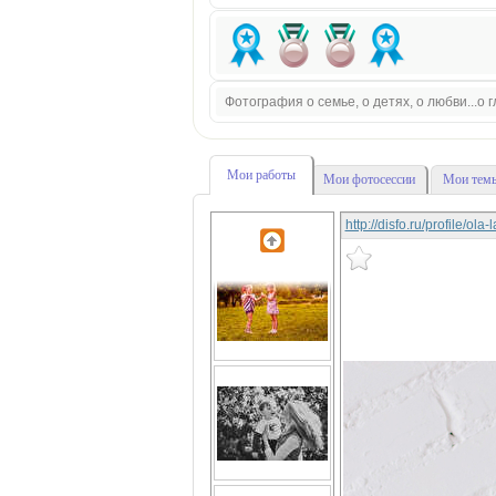
Фотография о семье, о детях, о любви...о
Мои работы
Мои фотосессии
Мои темы
http://disfo.ru/profile/ola