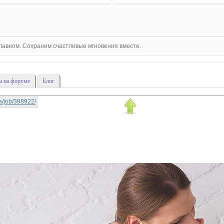
 главном. Сохраним счастливые мгновения вместе.
 на форуме
Блог
-la/job/398922/