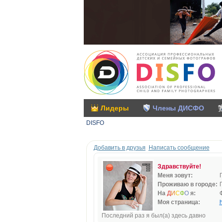
Лидеры
Члены ДИСФО
DISFO
Добавить в друзья
Написать сообщение
Здравствуйте!
Меня зовут:
Проживаю в городе:
На
Д
И
С
Ф
О
я:
Моя страница:
h
Последний раз я был(а) здесь давно