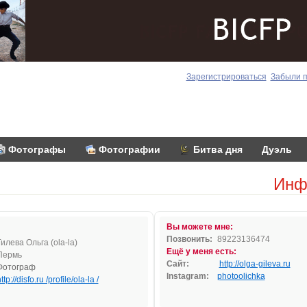
Зарегистрироваться
Забыли 
Фотографы
Фотографии
Битва дня
Дуэль
Инф
Вы можете мне:
Позвонить:
89223136474
Гилева Ольга (ola-la)
Ещё у меня есть:
Пермь
Сайт:
http://olga-gileva.ru
Фотограф
Instagram:
photoolichka
ttp://disfo.ru /profile/ola-la /