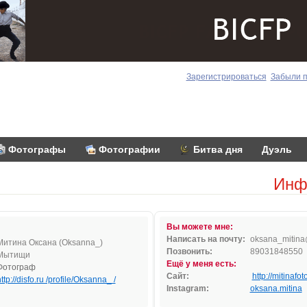
Зарегистрироваться
Забыли 
Фотографы
Фотографии
Битва дня
Дуэль
Инф
Вы можете мне:
Написать на почту:
oks
a
na_
miti
n
a
Митина Оксана (Oksanna_)
Позвонить:
89031848550
Мытищи
Ещё у меня есть:
Фотограф
Сайт:
http://mitinafot
ttp://disfo.ru /profile/Oksanna_ /
Instagram:
oksana.mitina