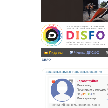
Лидеры
Члены ДИСФО
DISFO
Добавить в друзья
Написать сообщение
Здравствуйте!
Меня зовут:
Проживаю в городе:
На
Д
И
С
Ф
О
я:
Моя страница:
h
Последний раз я был(а) здесь давно