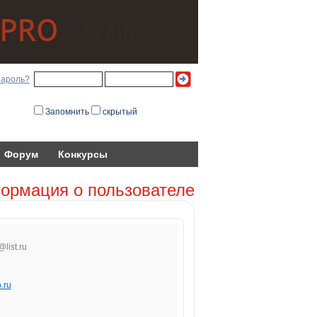
пароль?
Запомнить
скрытый
Форум
Конкурсы
ормация о пользователе
@lis
t.r
u
o.ru