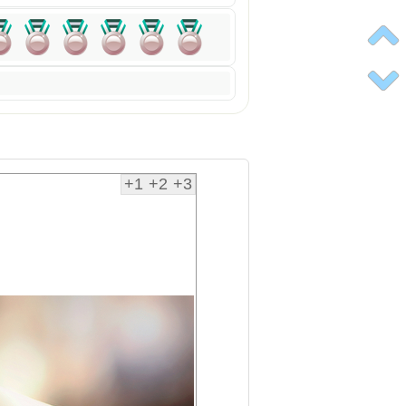
+1
+2
+3