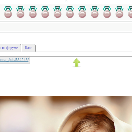
 на форуме
Блог
ksanna_/job/584248/