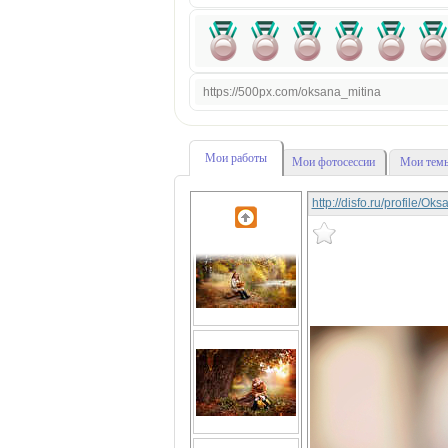
https://500px.com/oksana_mitina
Мои работы
Мои фотосессии
Мои темы
http://disfo.ru/profile/O